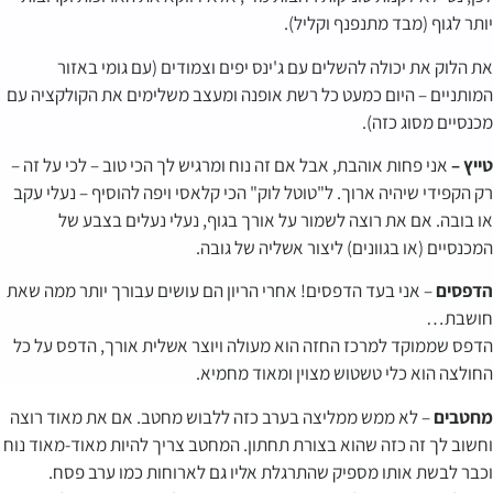
יותר לגוף (מבד מתנפנף וקליל).
את הלוק את יכולה להשלים עם ג'ינס יפים וצמודים (עם גומי באזור
המותניים – היום כמעט כל רשת אופנה ומעצב משלימים את הקולקציה עם
מכנסיים מסוג כזה).
טייץ –
אני פחות אוהבת, אבל אם זה נוח ומרגיש לך הכי טוב – לכי על זה –
רק הקפידי שיהיה ארוך. ל"טוטל לוק" הכי קלאסי ויפה להוסיף – נעלי עקב
או בובה. אם את רוצה לשמור על אורך בגוף, נעלי נעלים בצבע של
המכנסיים (או בגוונים) ליצור אשליה של גובה.
הדפסים
– אני בעד הדפסים! אחרי הריון הם עושים עבורך יותר ממה שאת
חושבת…
הדפס שממוקד למרכז החזה הוא מעולה ויוצר אשלית אורך, הדפס על כל
החולצה הוא כלי טשטוש מצוין ומאוד מחמיא.
מחטבים
– לא ממש ממליצה בערב כזה ללבוש מחטב. אם את מאוד רוצה
וחשוב לך זה כזה שהוא בצורת תחתון. המחטב צריך להיות מאוד-מאוד נוח
וכבר לבשת אותו מספיק שהתרגלת אליו גם לארוחות כמו ערב פסח.