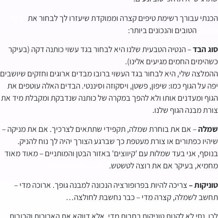
הכנתי עבורך רשימת טיפים קצרה וממוקדת שיעזרו לך לבחור את
פרטי
הלבוש
הטובים והנכונים ביותר:
סוג הבד
– הנטיה הטבעית שלנו היא לבחור בגד עשוי כותנה דקה (בעיקר
כשהימים החמים מגיעים אלינו).
ההמלצה שלי, היא לבחור בגד העשוי ברובו מבדים ארוגים וחזקים שיושבים
יפה על הגוף כמו: שיפון, פשטן, ויסקוזה וסיננטי. הבדים האלה עוטפים את
הגוף ומעדנים אותו ולא להפך במקרה של כותנה שנדבקת ומקבלת מיד את
צורת מבנה הגוף שלנו.
שמלה
– אם את בוחרת שמלה, תקפידי שתתאים לצרכיך. אם את מניקה –
שיהיו כפתורים או צורת מעטפת כך שברגע הצורך יהיה לך נוח להניק.
בנוסף, אני בעד שמלות עם 'קיווצים' באזור הבטן והמותניים – מאוד מאוד
מחמיא, בעיקר אם את רוצה לטשטש.
www.hatzait.co.il
טוניקות –
צריכה להיות בפרופורציה הנכונה למבנה גופך. ארוכה מדי –
תחשב לשמלה, קצרה מדי – כבר נחשבת לחולצה…
לכן, נסי לא לקנות טוניקות רחבות מדי, אלא דווקא את הארוכות וקרובות