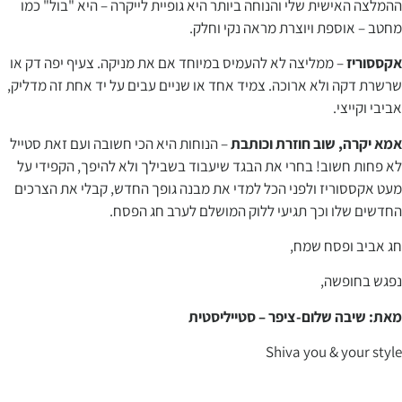
ההמלצה האישית שלי והנוחה ביותר היא גופיית לייקרה – היא "בול" כמו
מחטב – אוספת ויוצרת מראה נקי וחלק.
אקססוריז
– ממליצה לא להעמיס במיוחד אם את מניקה. צעיף יפה דק או
שרשרת דקה ולא ארוכה. צמיד אחד או שניים עבים על יד אחת זה מדליק,
אביבי וקייצי.
אמא יקרה, שוב חוזרת וכותבת
– הנוחות היא הכי חשובה ועם זאת סטייל
לא פחות חשוב! בחרי את הבגד שיעבוד בשבילך ולא להיפך, הקפידי על
מעט אקססוריז ולפני הכל למדי את מבנה גופך החדש, קבלי את הצרכים
החדשים שלו וכך תגיעי ללוק המושלם לערב חג הפסח.
חג אביב ופסח שמח,
נפגש בחופשה,
מאת: שיבה שלום-ציפר – סטייליסטית
Shiva you & your style
Sh
*********
@
***
il.com