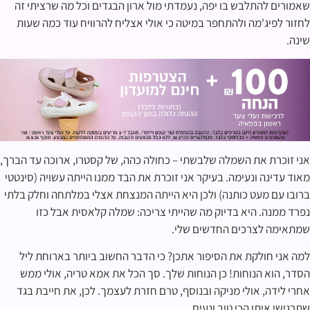
שאמורים להתלבש בו יפה, נעמדתי מול ארון הבגדים וכל מה שרציתי זה
לחזור לפיג'מה ולהתחפר במיטה כי אולי אצליח להרוויח עוד כמה שעות
שינה.
אני זוכרת את השמלה שלבשתי – כחולה כהה, של קסטרו, ארוכה עד הברך,
מאוד עדינה ונעימה. בעיקר אני זוכרת את הבד ממנו הייתה עשויה (סינטטי
ברובו עם מעט כותנה) ולכן היא הייתה המנצחת אצלי במלתחה וחלק בלתי
נפרד ממנה. היא בדיוק מה שהייתי צריכה: שמלה קלאסית אבל כזו
שמתאימה לצרכים החדשים שלי.
למה אני חולקת את הסיפור אתכן? כי הדבר החשוב ביותר בארוחת ליל
הסדר, הוא הנוחות! כן הנוחות שלך. סך הכל את אמא טריה, אולי ממש
אחרי לידה, אולי מניקה ובנוסף, טרם חזרת לעצמך. לכן, את חייבת בגד
שתרגישי איתו הכי טוב ונעים.