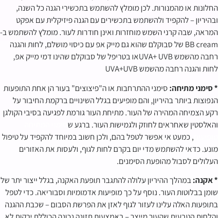
החלונות או מהמנורות. לכן מומלץ להשתמש בתכשירי הגנה כל השנה,
ובהיריון – להקפיד ולהשתמש בתכשירים עם הגנה פיזיקלית עם אפקט
המראה, שבה קרני השמש מוחזרות ואינן חודרות לעור. מומלץ להשתמש ב-
BB cream של סבוקלם שהוא גם מייק אפ עם כיסוי מושלם, לחות והגנה
רחבה מהשמש UVA+ UVBאו בטריפל של סבוקלם שהינו דמי מייק אפ,
לחות והגנה רחבה מהשמש UVA+UVB
* סימני מתיחה:
סימני ההתרחבות או ה"פיצוצים" בעור הן אחת התופעות
הנפוצות ביותר בהיריון, והם מופיעים בגלל השינויים ברקמת החיבור על
רקע הצמיחה המהירה של העור. מתיחת העור גורמת לפגיעה בסיבי הקולגן
והאלסטין שאחראים לחוזק ולגמישות העור. ברגע ש
סימני המתיחה
מופיעים
, כמעט אי אפשר לטפל בהם, ולכן חשוב במיוחד להקפיד על טיפול
מונע. כדאי להשתמש מדי יום בקרם לחות לגוף, ולעסות את האזורים
העלולים לסבול מהופעת הסימנים.
* אקנה:
במהלך ההיריון עלולה להתגבר תופעת האקנה, בגלל ייצור יתר של
שומן בבלוטות העור. נוסף על כך מופיעות אדמומיות וסבוריאה. כדי לטפל
בתופעות האלה עלינו לעזור לגוף לאזן את הפרשת הסבום – שכבת ההגנה
והלחות הטבעית שהעור מייצר – באמצעות תזונה נכונה הכוללת ירקות לא