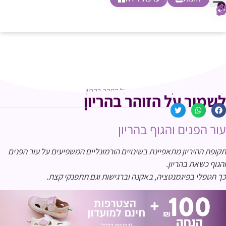
0
חופשת לידה
הריון ולידה
בית ספר להורות
חנות צעדים ראשונים
עמוד הבית
הריון ולידה
»
»
לשמור על הזוהר בהריון
לשמור על הזוהר בהריון
עור הפנים והגוף בהריון
תקופת ההיריון מתאפיינת בשינויים הורמונליים המשפיעים על עור הפנים
והגוף כשאת בהריון.
כך תטפלי בפיגמנטציה, באקנה וברגישות וגם תתפנקי קצת.