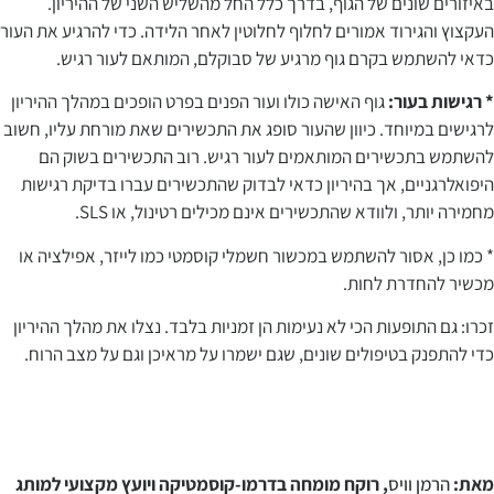
באיזורים שונים של הגוף, בדרך כלל החל מהשליש השני של ההיריון.
העקצוץ והגירוד אמורים לחלוף לחלוטין לאחר הלידה. כדי להרגיע את העור
כדאי להשתמש בקרם גוף מרגיע של סבוקלם, המותאם לעור רגיש.
* רגישות בעור:
גוף האישה כולו ועור הפנים בפרט הופכים במהלך ההיריון
לרגישים במיוחד. כיוון שהעור סופג את התכשירים שאת מורחת עליו, חשוב
להשתמש בתכשירים המותאמים לעור רגיש. רוב התכשירים בשוק הם
היפואלרגניים, אך בהיריון כדאי לבדוק שהתכשירים עברו בדיקת רגישות
מחמירה יותר, ולוודא שהתכשירים אינם מכילים רטינול, או SLS.
* כמו כן, אסור להשתמש במכשור חשמלי קוסמטי כמו לייזר, אפילציה או
מכשיר להחדרת לחות.
זכרו: גם התופעות הכי לא נעימות הן זמניות בלבד. נצלו את מהלך ההיריון
כדי להתפנק בטיפולים שונים, שגם ישמרו על מראיכן וגם על מצב הרוח.
מאת:
הרמן וויס
, רוקח מומחה בדרמו-קוסמטיקה ויועץ מקצועי למותג