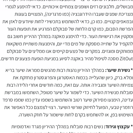
מבושלים, חלבונים רזים ושומנים צמחיים איכותיים. כדאי להימנע לגמרי
מצריכת שמנים שעברו הידרוגנציה (כמו מרגרינה), המצויים בעוגות
ובמאפים קנויים. כמו כן, כדאי להשתמש בתכשירי לחות שיודעים לאזן את
הפרשת הסבום, כמו קרם הלחות של סבוקלם המרגיע את תופעות העור
ומקטין את רגישויות העור. כדי להימנע מאקנה במהלך ההיריון חשוב גם
להקפיד על שתייה מספקת של מים מדי יום, והימנעות משתיית משקאות
ממותקים ומוגזים. במקרים של פצעים קיימים אנו ממליצים על סבוקלם
ZitOut מסכה לטיפול מהיר באקנה לסיוע במניעת הופעת פצעונים חדשים.
* נשירת שיער:
במהלך ההיריון נהנות רבות מהנשים ממראה שיער בריא
ומלא ברק, כיוון שהעלייה בכמות האסטרוגן והפרוגסטרון מחזקת את
צמיחת השיער ומגבירה אותה. עם זאת, כמה חודשים אחרי הלידה רבות
סובלות מנשירת השיער. כדי לשמור על שיער מטופל, השתמשו במברשת
עדינה, הימנעו מסירוק שיער רטוב והשתמשו בשמפו עדין כמו שמפו סרפד
רוזמרין טבעי, הפועל לחיזוק שורשי השיער. רצוי לצמצם ככל האפשר את
השימוש בפן, או להשתמש בקרם לחות שישמור על חוזק השערה.
* עקצוץ וגירוד:
נשים רבות סובלות במהלך ההיריון מגרד ואדמומיות