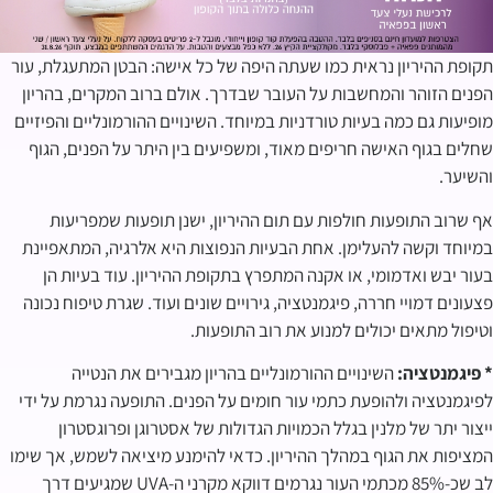
תקופת ההיריון נראית כמו שעתה היפה של כל אישה: הבטן המתעגלת, עור
הפנים הזוהר והמחשבות על העובר שבדרך. אולם ברוב המקרים, בהריון
מופיעות גם כמה בעיות טורדניות במיוחד. השינויים ההורמונליים והפיזיים
שחלים בגוף האישה חריפים מאוד, ומשפיעים בין היתר על הפנים, הגוף
והשיער.
אף שרוב התופעות חולפות עם תום ההיריון, ישנן תופעות שמפריעות
במיוחד וקשה להעלימן. אחת הבעיות הנפוצות היא אלרגיה, המתאפיינת
בעור יבש ואדמומי, או אקנה המתפרץ בתקופת ההיריון. עוד בעיות הן
פצעונים דמויי חררה, פיגמנטציה, גירויים שונים ועוד. שגרת טיפוח נכונה
וטיפול מתאים יכולים למנוע את רוב התופעות.
* פיגמנטציה:
השינויים ההורמונליים בהריון מגבירים את הנטייה
לפיגמנטציה ולהופעת כתמי עור חומים על הפנים. התופעה נגרמת על ידי
ייצור יתר של מלנין בגלל הכמויות הגדולות של אסטרוגן ופרוגסטרון
המציפות את הגוף במהלך ההיריון. כדאי להימנע מיציאה לשמש, אך שימו
לב שכ-85% מכתמי העור נגרמים דווקא מקרני ה-UVA שמגיעים דרך