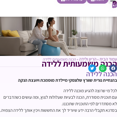
0
חופשת לידה
הריון ולידה
בית ספר להורות
חנות צעדים ראשונים
עמוד הבית
הריון ולידה
»
»
הכנה משמעותית ללידה
הכנה משמעותית ללידה
הכנה ללידה
בהנחיית נורית שוורץ שלונסקי מיילדת מוסמכת ויועצת הנקה
לכל מי שרוצה להגיע מוכנה ללידה
עם תוכנית מסודרת, הכנה לבעיות שעלולות לצוץ, ומה עושים כשהדברים
לא מסתדרים לפי התוכנית שתכננו.
בסדנא תקבלי הרבה ידע שיוריד לך את החששות ויכין אותך ללידה הצפויה.