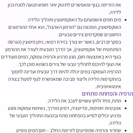
את הזרימה בגוף ומאפשרים לתינוק יותר חופש תנועה למנח נכון
ללידה.
מים חמים והשפעתם על האוקסיטוצין ותהליך הלידה
האוקסיטוצין, המכונה גם “הורמון האהבה”, הוא אחד ההורמונים
החשובים שמקדמים צירים טבעיים.
במקרים רבים, כאשר יש צורך בזירוז רפואי, ניתן פיטוצין (הגרסה
הסינתטית של אוקסיטוצין), אך הדרך הטבעית לעורר את ההורמון
בגוף היא באמצעות חום, מגע מרגיע והרפיה עמוקה, המים מעודדים
את הגוף להיכנס לתהליך טבעי של צירים כשהוא מוכן לכך.
ההרפיה העמוקה במים יכולה להיות דרך טבעית ועדינה לתמוך
בהתקדמות הלידה וליצור סביבה שמאפשרת לגוף לפעול בצורה
אינטואיטיבית.
הרפיה והפחתת מתחים
מתח, פחד ולחץ עשויים לעכב את הלידה.
אמבטיות חמימות, מדיטציה, דמיון מודרך, נשימות עמוקות ומגע
מרגיע יכולים לסייע בהפחתת מתח ובהנעת התהליך הטבעי של
הלידה.
שחרור והרפיה שמסייעים לזרימת החלב – חום המים מסייע