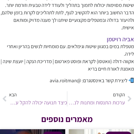
שיטות מסוימות יכולות לתמוך בתהליך ולעודד לידה טבעית וזורמת יותר.
הדבר החשוב ביותר הוא להקשיב לגוף, לתת לתהליכים לקרות בזמן שלהם,
ולהיעזר בדולה ובמטפלים מקצועיים שיתנו לך מענה מדויק ומותאם
אישית.
אביה רויטמן
מטפלת במים במגוון שיטות וגימלאים. עם מומחיות לנשים בהריון ואחרי
לידה.
אקווה-דולה (וואטסו) לקראת ופוסט פארטום | מדריכת הנקה | יועצת שינה |
מאמנת לאורח חיים בריא
ליצירת קשר באינסטגרם: @avia.roitman
הקודם
הבא
ערכות התנסות ומתנות לנשים בהריון וליולדות
כיצד תנועה יכולה להקל על גזים אצל תינוקות ולשפר את מערכת העיכול
מאמרים נוספים