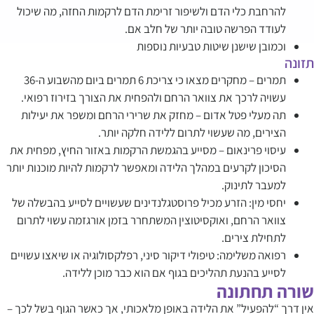
להרחבת כלי הדם ולשיפור זרימת הדם לרקמות החזה, מה שיכול
לעודד הפרשה טובה יותר של חלב אם.
וכמובן שישנן שיטות טבעיות נוספות
תזונה
תמרים – מחקרים מצאו כי צריכת 6 תמרים ביום מהשבוע ה-36
עשויה לרכך את צוואר הרחם ולהפחית את הצורך בזירוז רפואי.
תה מעלי פטל אדום – מחזק את שרירי הרחם ומשפר את יעילות
הצירים, מה שעשוי לתרום ללידה חלקה יותר.
עיסוי פרינאום – מסייע בהגמשת הרקמות באזור החיץ, מפחית את
הסיכון לקרעים במהלך הלידה ומאפשר לרקמות להיות מוכנות יותר
למעבר לתינוק.
יחסי מין: הזרע מכיל פרוסטגלנדינים שעשויים לסייע בהבשלה של
צוואר הרחם, ואוקסיטוצין המשתחרר בזמן אורגזמה עשוי לתרום
לתחילת צירים.
רפואה משלימה: טיפולי דיקור סיני, רפלקסולוגיה או שיאצו עשויים
לסייע בהנעת תהליכים בגוף אם הוא כבר מוכן ללידה.
שורה תחתונה
אין דרך “להפעיל” את הלידה באופן מלאכותי, אך כאשר הגוף בשל לכך –