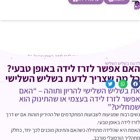
0
חופשת לידה
הריון ולידה
בית ספר להורות
חנות צעדים ראשונים
עמוד הבית
הריון ולידה
»
»
האם אפשר לזרז לידה באופן טבעי? כל מה שצריך
לדעת בשליש השלישי
האם אפשר לזרז לידה באופן טבעי?
כל מה שצריך לדעת בשליש השלישי
את בשליש השלישי להריון ותוהה – “האם
אפשר לזרז לידה בעצמי או שהתינוק הוא
שמחליט?”
נשים רבות שמגיעות לשבועות המתקדמים של ההיריון תוהות אם יש דרך
לזרז לידה באופן טבעי.
האמת היא שהלידה מתחילה כשהאם והתינוק מוכנים לכך יחד, כחלק
מתהליך הורמונלי מורכב.