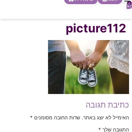
0
חופשת לידה
הריון ולידה
בית ספר להורות
חנות צעדים ראשונים
picture112
כתיבת תגובה
האימייל לא יוצג באתר.
שדות החובה מסומנים
*
התגובה שלך
*