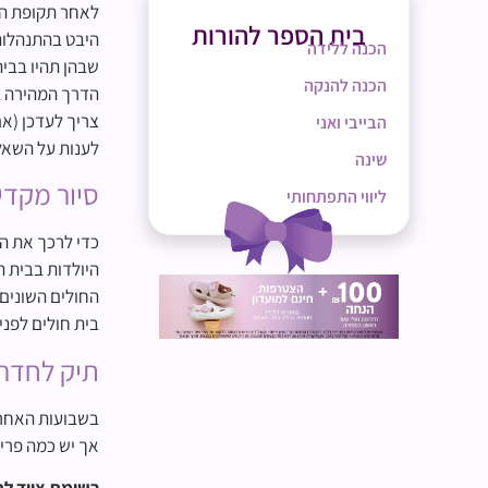
לאחר תקופת הר
בית הספר להורות
היבט בהתנהלות
הכנה ללידה
שבהן תהיו בבית
הכנה להנקה
צריך לעדכן (אם
הבייבי ואני
לענות על השאלו
שינה
סיור מקדי
ליווי התפתחותי
כדי לרכך את ה
היולדות בבית ה
החולים השונים,
בית חולים לפני
תיק לחדר 
בשבועות האחרונ
אך יש כמה פריט
רשימת ציוד לת