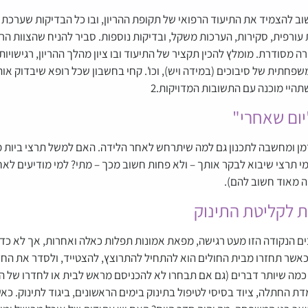
ב להצמיד את התיעוד הרפואי של תקופת ההריון, ובו כל הבדיקות שערכת –
עורפית, סקירות, הערכות משקל, ובדיקות נוספות. סביר להניח שהצוות הר
ה מסודרת. מומלץ להכין תקציר של התיעוד ובו ציון מהלך ההריון, רגישויות 
שפחתית של סיבוכים (במידה ויש), וכו'. קחי בחשבון שכל רופא שיבדוק או
תהיי מוכנה עם התשובות המדויקות.2
יום שאחרי"
מן ומחשבה לתכנון גם למה שיתרחש לאחר הלידה. האם למשל תרצי ביות 
י תרצי שיבוא לבקר אותך – ולא פחות חשוב מכך – מתי? למי מודיעים לאחר
 מאוד חשוב להם).
 לקליטת התינוק
ם הנקודה הזו מעט רגישה, מפאת אמונות תפלות כאלה ואחרות, אך לא כדא
אשר תחזרו מבית החולים הוא להתחיל להתרוצץ, להצטייד, ולסדר את הח
 כמה שיותר דברים (גם אם תבחרו לא להכניסם מראש לבית או לחדרו של התי
דת החתלה, ציוד בסיסי לטיפול בתינוק בימים הראשונים, ביגוד לתינוק. 