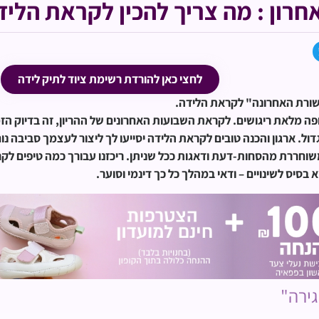
חרון : מה צריך להכין לקראת הליד
לחצי כאן להורדת רשימת ציוד לתיק לידה
ישורת האחרונה" לקראת הלידה.
ה מלאת ריגושים. לקראת השבועות האחרונים של ההריון, זה בדיוק הזמ
ול. ארגון והכנה טובים לקראת הלידה יסייעו לך ליצור לעצמך סביבה נו
וחררת מהסחות-דעת ודאגות ככל שניתן. ריכזנו עבורך כמה טיפים לק
 בסיס לשינויים – ודאי במהלך כל כך דינמי וסוער.
ירה"