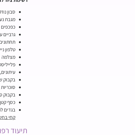
סבון נוזל
מגבת נע
כפכפים 
גרביים ע
תחתונים 
טלפון ניי
מצלמה
פלייליס
עיתונים,
בקבוק ש
סוכריות 
בקבוק סג
כסף קטן 
בגדים לה
קחי בחש
תיעוד רפו