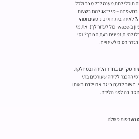
ה תוכלי לתת מענה לכל מצב ולכל
ם במשפחה – מי ידאג להם בשעות
לאיזה בית חולים נוסעים ומהי
הדרך המהירה ביותר אליו? (בהקשר זה – אפילו דבר פעוט כמו להכניס את ביה"ח כנקודת ציון ב-waze יכול לעזור לך). את מי
 להיות זמינים בעת הצורך? נסי
גדר בסיס לשינויים.
סיור מקדים בחדר הלידה ובמחלקת
סי ההכנה ללידה שעורכים בתי
. חשוב לדעת כי גם אם ילדת באותו
 הסביבה לפני הלידה.
יש העדפות משלה.