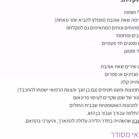
י ושמפו
ימה שאת אוהבת (מומלץ להביא יותר מאחת)
פתוחים ונוחים המתאימים גם למקלחת
בים ומחממי
סופגים חד פעמיים
always
ד ומטען
ט שירים שאת אוהבת
 מגזינים או ספרים
תייה קלה
חמוצות ומעט חטיפים (גם בן זוגך והצוות הרפואי ישמחו להתכבד)
ור של שמן שקדים לעיסוי פרינאום
למכונות האוטומטיות שבבית החולים
חלפה עבורך ועבור בן הזוג.
בון
שהשהייה בחדר הלידה עלולה להתארך, והיערכי בהתאם.
אי מסודר