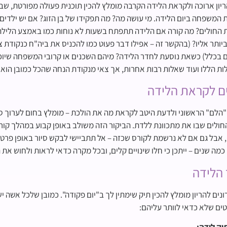
יון ארוכה ולקראת הלידה הקרבה מומלץ להכין תוכנית פעולה מפורטת, שב
 המשפחה ביום הלידה. מי עושה מה? מה תפקידו של בן הזוג? אם יש ילדי
 החולים? מה קורה אם הלידה תתפתח בשעות לא נוחות כמו באמצע הלילה? 
 בכלל) כשאת נוסעת לחדר הלידה? מיהם השכנים או קרובי המשפחה שיוכלו
ת הללו ועוד שאלות רבות אחרות, אך צאי מנקודת הנחה שהכל כמובן הוא ב
ם לקראת הלידה
"הלם" הראשוני ולדעת היטב לקראת מה את הולכת – מומלץ בחום לערוך 
חולים שבו את מתכוונת ללדת. הביקור הזה משולב באופן קבוע במהלך קור
 אבל גם אם לא נרשמת לקורס שכזה – אל תתביישי לבקש סיור באופן פרטי
 כמה שנים – ייתכן כי חלו שינויים קלים, ובכל מקרה כדאי לראות ולחוש את
הלידה
ים להריון מומלץ להכין תיק שימתין לך ב"יום פקודה". כמובן שלכל אשה 
ים שלא כדאי לוותר עליהם:
יק לידה: