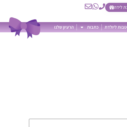
ת לידה
בות ליולדת
כתבות
הרעיון שלנו