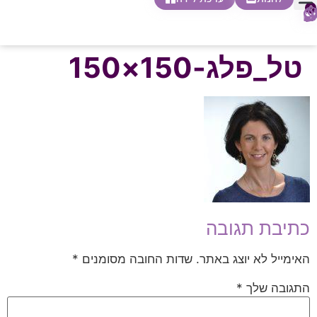
0
חופשת לידה
הריון ולידה
בית ספר להורות
חנות צעדים ראשונים
טל_פלג-150×150
כתיבת תגובה
האימייל לא יוצג באתר.
שדות החובה מסומנים
*
התגובה שלך
*