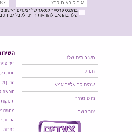
בהכנס פרטייך למאגר של "צעדים ראשונים
שלך בהתאם להוראות הדין, ולקבל גם הטבות ודברי פרסומ
השירות
השירותים שלנו
בית ספר 
חנות
חנות צעד
הריון ולי
שמים לב אלייך אמא​​
חופשת ל
ניווט מהיר
תינוקות
מחשבוני
צור קשר
הטבות ל
כתבות