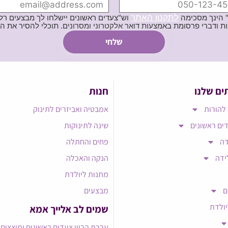
לתקנון האתר
" הינך מסכימה
וש"צעדים ראשונים יישלחו לך מבצעים רלוו
ת באמצעות דואר אלקטרוני ומסרונים. תוכלי להסיר את הרישום בכל עת
ים שלנו
חנות
להורות
אמבטיה ואביזרים לתינוק
ים ראשונים
שינה לתינוקות
דה
פחים והחתלה
ידה
הנקה והאכלה
מתנות ליולדת
ם
מבצעים
יולדת
שמים לב אלייך אמא​
ערכת הריון צעדים ראשונים ומוצצים