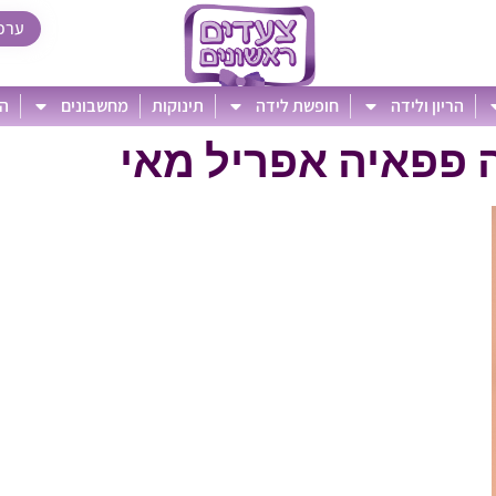
ערכ
הריון ולידה
חופשת לידה
תינוקות
מחשבונים
הט