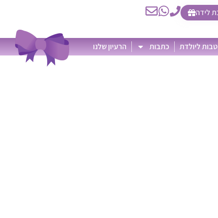
ת לידה
בות ליולדת
כתבות
הרעיון שלנו