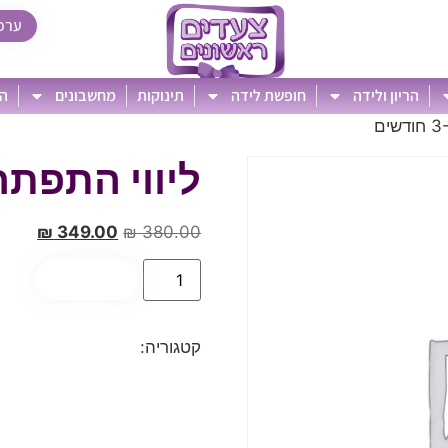
ערכ
הריון ולידה
חופשת לידה
תינוקות
מחשבונים
הט
ליווי התפתחותי 3-8
₪
349.00
₪
380.00
הוספה לסל
קטגוריה:
General