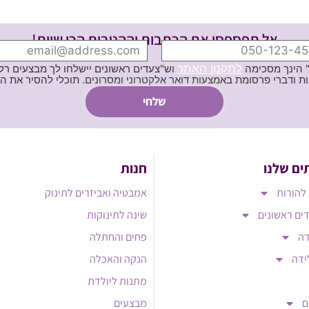
אל תפספסי את הכתבות וההטבות הכי שוות!
לתקנון האתר
" הינך מסכימה
וש"צעדים ראשונים יישלחו לך מבצעים רלוו
ת באמצעות דואר אלקטרוני ומסרונים. תוכלי להסיר את הרישום בכל עת
ים שלנו
חנות
להורות
אמבטיה ואביזרים לתינוק
ים ראשונים
שינה לתינוקות
דה
פחים והחתלה
ידה
הנקה והאכלה
מתנות ליולדת
ם
מבצעים