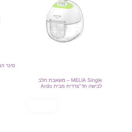
סינר הנ
₪
79.00
MELIA Single – משאבת חלב
לבישה חד־צדדית מבית Ardo
בחר אפש
₪
625.00
₪
720.00
קנה עכשיו
הוספה לסל