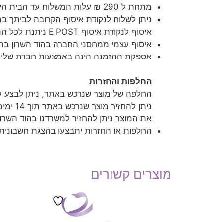
מתחת ל 290 ₪ עלות המשלוח עד הבית הינה 35 ₪
ניתן לשלוח לנקודת איסוף הקרובה לביתך בהת
איסוף לנקודת איסוף E POST ניתנת לכל המוצרים למעט חבילות גדולות כגון אמבטיות לתינוק ופח חיתולים
איסוף עצמי ממחסני החברה בהוד השרון בת
אספקת ההזמנה הינה באמצעות חברת שליחויות עד 3 
החלפות והחזרות
החלפה של מוצר שנרכש באתר, ניתן לבצע עד 30 יום מיום קבלת המשלוח. כשהוא סגור באריזתו המקורית ולא נמצא שנעשה בו
ניתן להחזיר מוצר שנרכש באתר תוך 14 ימים, בתנאי שלא נעשה שימוש במוצר והמוצר נימצא תקין באריזרתו המקורית.
את המוצר ניתן להחזיר למשרדנו בהוד השרון בתיאו
החלפות או החזרות יתבצעו בהצגת חשבונית
מוצרים קשורים
מבצע!