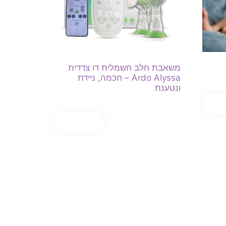
משאבת חלב חשמלית דו צדדית
Ardo Alyssa – חכמה, ניידת
ונטענת
₪
990.00
₪
1,090.00
כשיו
קנה עכשיו
הוספה לסל