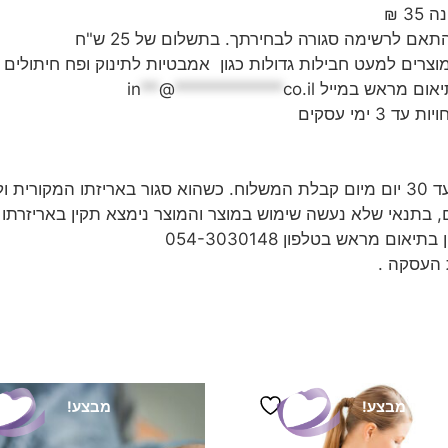
אם לרשימה סגורה לבחירתך. בתשלום של 25 ש"ח
יאום מראש במייל
co.il
************
@
**
in
ימי עסקים
 שימוש
ם מראש בטלפון 054-3030148
 העסקה .
מבצע!
מבצע!