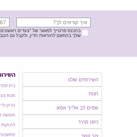
בהכנס פרטייך למאגר של "צעדים ראשונים
שלך בהתאם להוראות הדין, ולקבל גם הטבות ודברי פרסומ
השירות
השירותים שלנו
בית ספר 
חנות
חנות צעד
הריון ולי
שמים לב אלייך אמא​​
חופשת ל
ניווט מהיר
תינוקות
מחשבוני
צור קשר