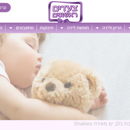
ערכ
הריון ולידה
חופשת לידה
תינוקות
מחשבונים
הט
 כלב ים מאירה Shakies