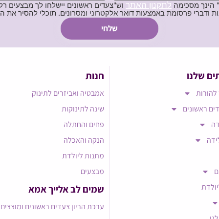
לתקנון האתר
" הינך מסכימה
וש"צעדים ראשונים יישלחו לך מבצעים רלוו
ת באמצעות דואר אלקטרוני ומסרונים. תוכלי להסיר את הרישום בכל עת
ים שלנו
חנות
להורות
אמבטיה ואביזרים לתינוק
ים ראשונים
שינה לתינוקות
דה
פחים והחתלה
ידה
הנקה והאכלה
מתנות ליולדת
ם
מבצעים
יולדת
שמים לב אלייך אמא​
ערכת הריון צעדים ראשונים ומוצצים
לנו