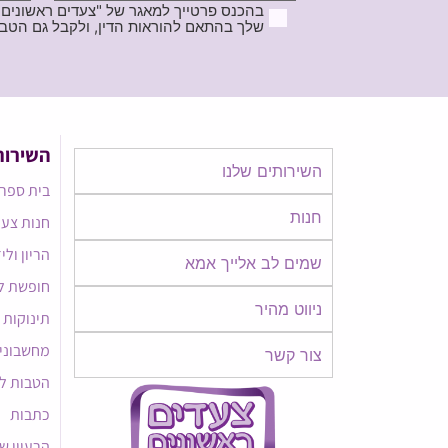
בהכנס פרטייך למאגר של "צעדים ראשונים
שלך בהתאם להוראות הדין, ולקבל גם הטבות ודברי פרסומ
השירות
השירותים שלנו
בית ספר 
חנות
חנות צעד
הריון ולי
שמים לב אלייך אמא​​
חופשת ל
ניווט מהיר
תינוקות
מחשבוני
צור קשר
הטבות ל
כתבות
הרעיון ש