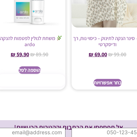
סינר הנקה לתינוק – כיסוי נוח, רך
משחת לנולין לפטמות להנקה 
ודיסקרטי
ardo
₪
59.90
₪
89.90
₪
69.00
₪
99.00
הוספה לסל
קנה עכשיו
בחר אפשרויות
אל תפספסי את הכתבות וההטבות הכי שוות!