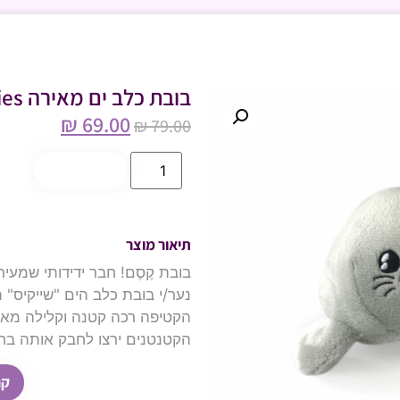
בובת כלב ים מאירה Shakies
₪
69.00
₪
79.00
הוספה לסל
תיאור מוצר
בובת קֶסֶם! חבר ידידותי שמעי
נער/י בובת כלב הים "שייקיס" 
הקטיפה רכה קטנה וקלילה מאו
הקטנטנים ירצו לחבק אותה בחמ
קר