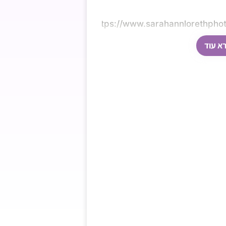
https://www.sarahannlorethpho
א עוד
עשוי מחומר עמיד ועמיד בפני עובש, ה-Baby Bath Support קל
הרחצה למהנה ונוחה.