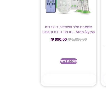
משאבת חלב חשמלית דו צדדית
Ardo Alyssa – חכמה, ניידת ונטענת
₪
990.00
₪
1,090.00
–
הוספה לסל
קנה עכשיו