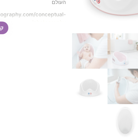
העולם
tography.com/conceptual-
photography/
קר
לניקוי והיגייני. הופך את זמן 