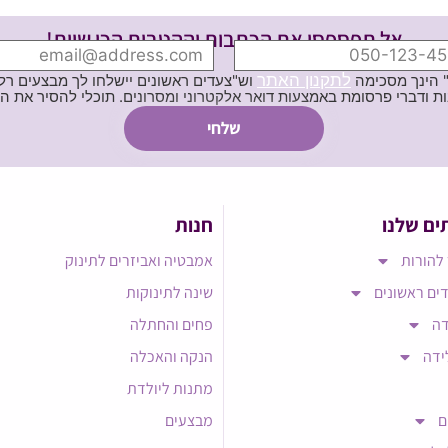
אל תפספסי את הכתבות וההטבות הכי שוות!
לתקנון האתר
" הינך מסכימה
וש"צעדים ראשונים יישלחו לך מבצעים רלוו
ת באמצעות דואר אלקטרוני ומסרונים. תוכלי להסיר את הרישום בכל עת
ים שלנו
חנות
להורות
אמבטיה ואביזרים לתינוק
ים ראשונים
שינה לתינוקות
דה
פחים והחתלה
ידה
הנקה והאכלה
מתנות ליולדת
ם
מבצעים