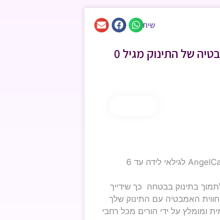
שיתוף
מושב (רחב) תומך לאמבטיה של התינוק מגיל 0
קנה עכשיו
מושב האמבטיה לתינוק של AngelCare לגילאי לידה עד 6
לתמוך בתינוק בבטחה כך שידייך
 וחווית האמבטיה עם התינוק שלך
An הבינלאומית ומומלץ על ידי הורים מכל רחבי