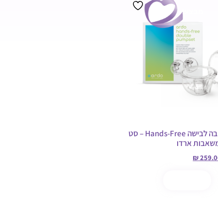
מבצע!
ערכת שאיבה לבישה Hands-Free – סט
משאבות ארדו
₪
259.0
ל
קנה עכשיו