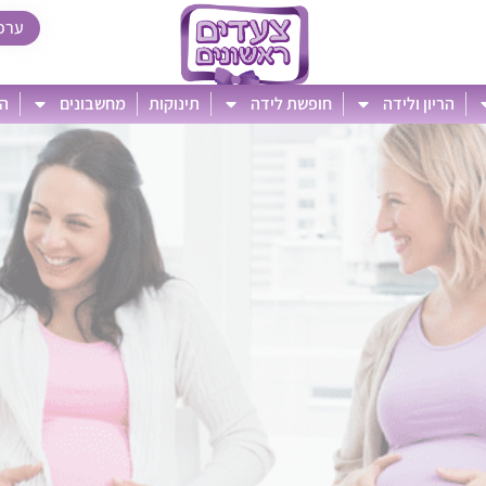
ערכ
הריון ולידה
חופשת לידה
תינוקות
מחשבונים
הט