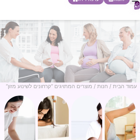
0
חופשת לידה
הריון ולידה
בית ספר להורות
חנות צעדים ראשונים
עמוד הבית
/
חנות
/ מוצרים המתויגים “קרחונים לשינוע מזון”