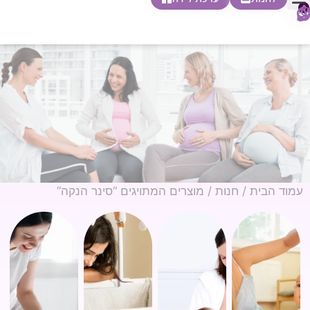
0
חופשת לידה
הריון ולידה
בית ספר להורות
חנות צעדים ראשונים
עמוד הבית
/
חנות
/ מוצרים המתויגים “סינר הנקה”