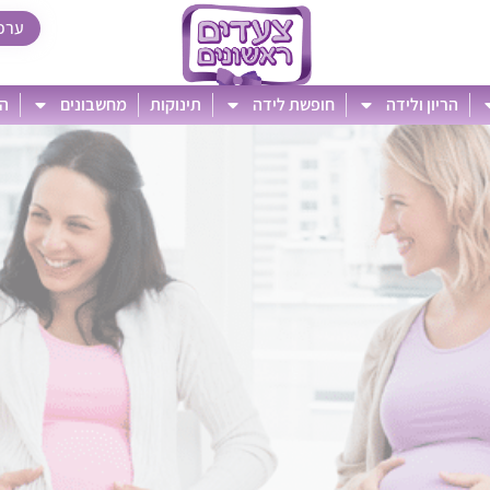
ערכ
הריון ולידה
חופשת לידה
תינוקות
מחשבונים
הט