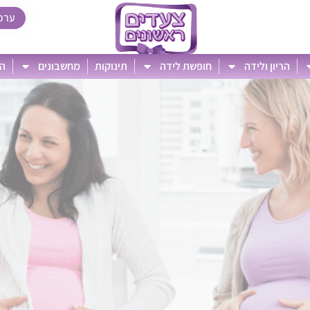
ערכ
הריון ולידה
חופשת לידה
תינוקות
מחשבונים
הט