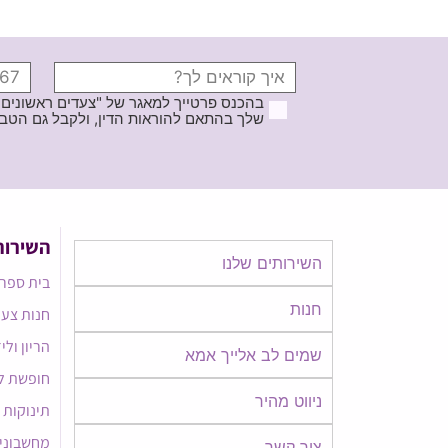
בהכנס פרטייך למאגר של "צעדים ראשונים
שלך בהתאם להוראות הדין, ולקבל גם הטבות ודברי פרסומ
השירות
השירותים שלנו
בית ספר 
חנות
חנות צעד
הריון ולי
שמים לב אלייך אמא​​
חופשת ל
ניווט מהיר
תינוקות
מחשבוני
צור קשר