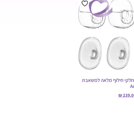
מבצע!
 חלקי חילוף מלאה למשאבת
A
₪
239.0
יות