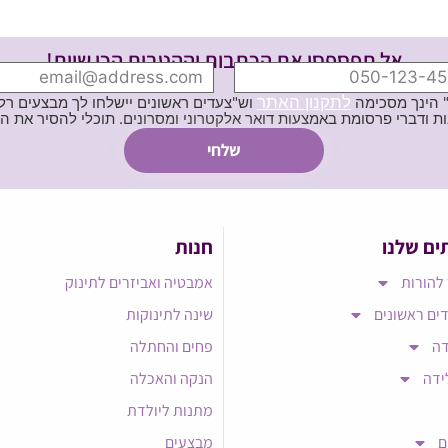
אל תפספסי את הכתבות וההטבות הכי שוות!
לתקנון האתר
" הינך מסכימה
וש"צעדים ראשונים יישלחו לך מבצעים רלוו
ת באמצעות דואר אלקטרוני ומסרונים. תוכלי להסיר את הרישום בכל עת
ים שלנו
חנות
להורות
אמבטיה ואביזרים לתינוק
ים ראשונים
שינה לתינוקות
דה
פחים והחתלה
ידה
הנקה והאכלה
מתנות ליולדת
ם
מבצעים