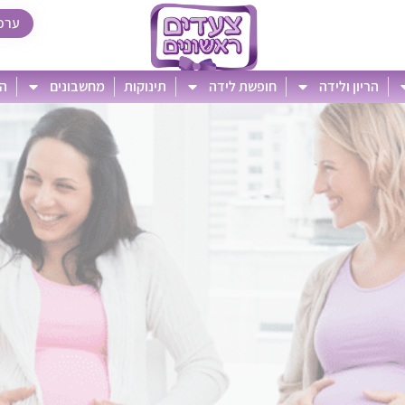
ערכ
הריון ולידה
חופשת לידה
תינוקות
מחשבונים
הט