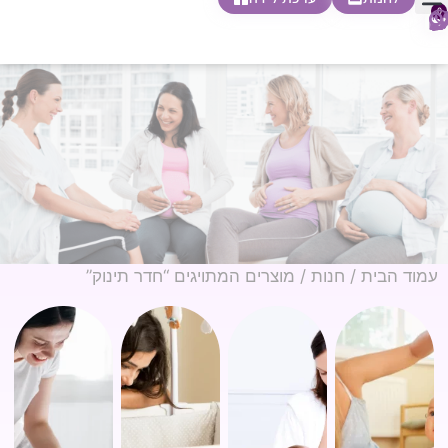
0
חופשת לידה
הריון ולידה
בית ספר להורות
חנות צעדים ראשונים
עמוד הבית
/
חנות
/ מוצרים המתויגים “חדר תינוק”