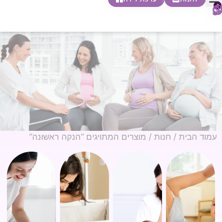
0
חופשת לידה
הריון ולידה
בית ספר להורות
חנות צעדים ראשונים
עמוד הבית
/
חנות
/ מוצרים המתויגים “הנקה ראשונה”