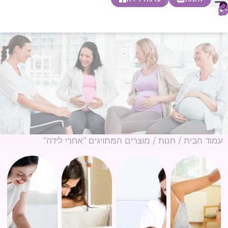
0
חופשת לידה
הריון ולידה
בית ספר להורות
חנות צעדים ראשונים
עמוד הבית
/
חנות
/ מוצרים המתויגים “אחרי לידה”