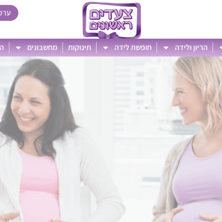
ערכ
הריון ולידה
חופשת לידה
תינוקות
מחשבונים
הט