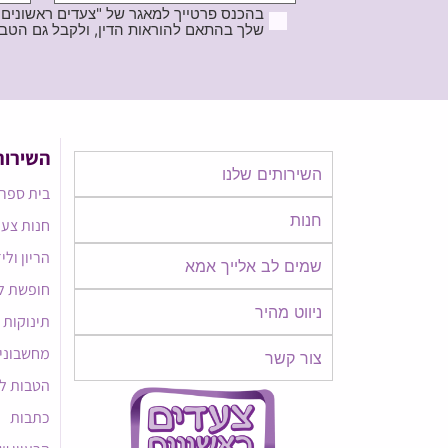
בהכנס פרטייך למאגר של "צעדים ראשונים
שלך בהתאם להוראות הדין, ולקבל גם הטבות ודברי פרסומ
השירות
השירותים שלנו
בית ספר 
חנות
חנות צעד
הריון ולי
שמים לב אלייך אמא​​
חופשת ל
ניווט מהיר
תינוקות
מחשבוני
צור קשר
הטבות ל
כתבות