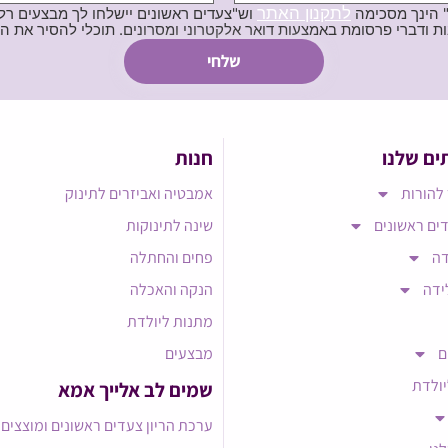
לתקנון האתר
" הינך מסכימה
וש"צעדים ראשונים יישלחו לך מבצעים רלוו
ת באמצעות דואר אלקטרוני ומסרונים. תוכלי להסיר את הרישום בכל עת
ים שלנו
חנות
להורות
אמבטיה ואביזרים לתינוק
ים ראשונים
שינה לתינוקות
דה
פחים והחתלה
ידה
הנקה והאכלה
מתנות ליולדת
ם
מבצעים
יולדת
שמים לב אלייך אמא​
ערכת הריון צעדים ראשונים ומוצצים