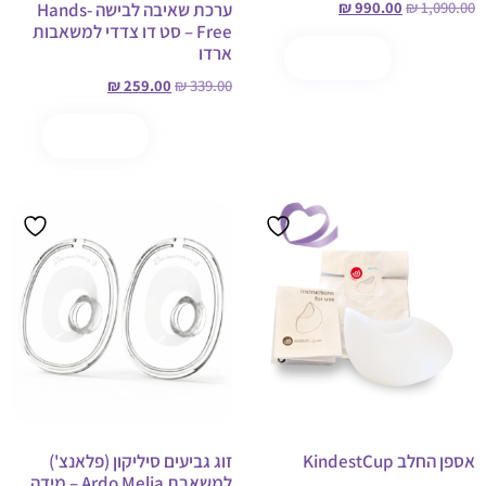
₪
990.00
₪
1,090.00
ערכת שאיבה לבישה Hands-
Free – סט דו צדדי למשאבות
ארדו
הוספה לסל
קנה עכשיו
₪
259.00
₪
339.00
הוספה לסל
קנה עכשיו
מבצע!
אספן החלב KindestCup
זוג גביעים סיליקון (פלאנצ')
למשאבת Ardo Melia – מידה