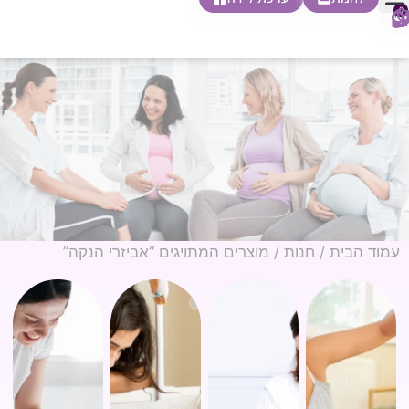
0
חופשת לידה
הריון ולידה
בית ספר להורות
חנות צעדים ראשונים
עמוד הבית
/
חנות
/ מוצרים המתויגים “אביזרי הנקה”