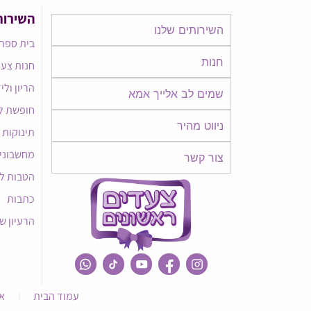
השירות
השירותים שלנו
בית ספר 
חנות
חנות צעד
הריון ולי
שמים לב אלייך אמא​​
חופשת ל
ניווט מהיר
תינוקות
מחשבוני
צור קשר
הטבות ל
כתבות
הרעיון ש
עמוד הבית
א