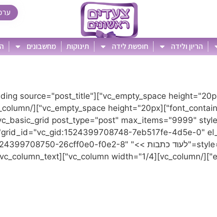
ערכ
הריון ולידה
חופשת לידה
תינוקות
מחשבונים
הט
[vc_row][vc_column][vcas_sub_menu selected="ללא"][ing source="post_title
style="load-more" element_width="12" item="6886" btn_title="לעוד כת