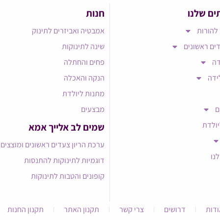
ים שלנו
חנות
להורות
אמבטיה ואביזרים לתינוק
ים ראשונים
שינה לתינוקות
דה
פחים והחתלה
ידה
הנקה והאכלה
מתנות ליולדת
ם
מבצעים
יולדת
שמים לב אלייך אמא​
ערכת הריון צעדים ראשונים ומוצצים
לנו
דוגמיות לתינוקות להתנסות
קופונים והטבות לתינוקות
ודות
דרושים
צרי קשר
תקנון האתר
תקנון החנות