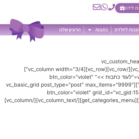
ת לידה
בות ליולדת
כתבות
הרעיון שלנו
vc_empty_space height="20px"][vc_custom_head"
font_container="tag:h2|text_align:center" el_class="page_title green"][vc_empty_space height="20px"][/vc_column][/vc_row][vc_row][vc_column width="3/4"]
[vc_basic_grid post_type="post" max_items="9999" style="load-more" element_width="12" item="280" btn_title="לעוד כתבות >>" btn_color="violet"
grid_id="vc_gid:1524399708748-7eb517fe-4d5e-0" el_class="before26 show-desktop-only" taxonomies="110"][vc_basic_grid post_type="post" max_items="9999"
בות >>" btn_color="violet" grid_id="vc_gid:1524399708750-26cff0e0-f0e2-8"
el_class="before26 show-mobile-only" taxonomies="110"][/vc_column][vc_column width="1/4"][vc_column_text][get_categories_menu][/vc_column_text][/vc_column]