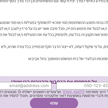
במידע האישי לצורך יצירת קשר עם המשתתפים וכן לכל צורך נוסף מסחרי
לה בגינה תמנע ההשתתפות ממי שזכאי להשתתף בפעילות ו/או ממי שנמנע
או לבטל את מימוש הזכייה, מכל סיבה אשר יש בה על פי דין לעכב ו/או לב
 מהוראות תקנון זה בכל עת, ולהפסיק בכל עת את הפעילות ו/או לבטל את ה
, על פי שיקול דעתה, לא ייצור הדבר תקדים מחייב בכל צורה שהיא, ולא י
ם סמכותו הבלעדי של בית המשפט המוסמך בתל אביבאו
אל תפספסי את הכתבות וההטבות הכי שוות!
לתקנון האתר
" הינך מסכימה
וש"צעדים ראשונים יישלחו לך מבצעים רלוו
ת באמצעות דואר אלקטרוני ומסרונים. תוכלי להסיר את הרישום בכל עת