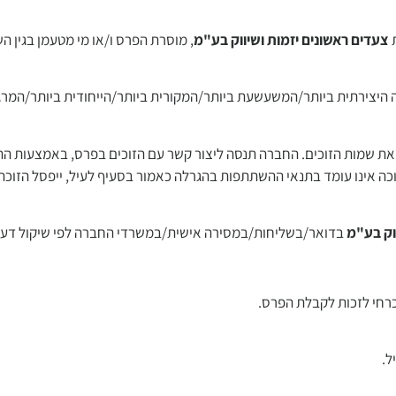
ת
צעדים ראשונים יזמות ושיווק בע"מ
, מוסרת הפרס ו/או מי מטעמן בגין ה
היצירתית ביותר/המשעשעת ביותר/המקורית ביותר/הייחודית ביותר/המרגש
 בעמוד הפייסבוק ובאינסטגרם את שמות הזוכים. החברה תנסה ליצור קשר עם הזוכים בפרס, בא
 תוך 48 שעות ממועד זכייתו ו/או הזוכה אינו עומד בתנאי ההשתתפות בהגרלה כאמור בסעיף לעיל, יי
וק בע"מ
בדואר/בשליחות/במסירה אישית/במשרדי החברה לפי שיקול דעתה
הכרחי לזכות לקבלת הפרס.