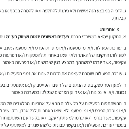
ג. הזכייה במבצע הנה אישית ולא ניתנת להחלפה ו/או להמרה בכסף או בש
קבלתו).
אחריות:
א. התקנון יימצא במשרדי חברת
צעדים ראשונים יזמות ושיווק בע"מ
ניתן
ב. עורכת הפעילות ו/או מי מטעמה ו/או מוסרת הפרס ו/או מטעמה אינם א
לפעילותו התקינה של האתר ולא יישאו באחריות להפסקות ו/או הפרעות כלש
עקיפות, אשר יגרמו למשתתף במבצע בגין שיבושים ו/או הפרעות כאמור.
ג. עורכת הפעילות שומרת לעצמה את הזכות לשנות את זמני הפעילות ו/או
ד. למען הסר ספק, בסיס הנתונים של חשבון הפייסבוק ו/או אינסטגרם ב
נכונות ו/או אי נכונות ו/או אי דיוק הפרטים שנקלטו במערכת כאמור.
ה. ההשתתפות בפעילות על כל שלביה תהא על אחריותו הבלעדית של המש
ו/או מוסרת הפרס ו/או מי מטעמן לא ישאו באחריות לכל אבדן, נזק ישיר ו/
עקיפות, אשר נגרמו ו/או יגרמו למשתתף עקב ו/או בקשר עם השתתפותו ו/א
בעמודי עורכת הפעילות ו/או בקשר עם נזק כלשהו שנגרם למשתתף על ידי