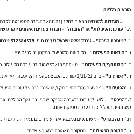
הוראות כלליות
הגדרות
למונחים הבאים בתקנון זה תהא ההגדרה המפורטת לצדם ל
א.
"עורכת הפעילות" או "החברה" – חברת צעדים ראשונים יזמות ושיו
ב.
"מוסרת הפרס" – ג'נרל מילס ישראל בע"מ ח.פ. 512384579 מרחוב הפשוש 2, רמלה
ג.
"הוראות הפעילות"
– ההוראות המופיעות בתקנון זה לפי העניין.
ד.
"משתתף/ת בפעילות"
– משתתף הוא מי שהגדירה עורכת הפעילות כמי ש
ה.
"הפרסום"
– ביום 3/11/21 יפורסם המבצע בעמוד הפייסבוק ו/או אינסטגרם של עורכת הפעילות.
ו.
"הפעילות"
– מבצע בעמוד הפייסבוק ו/או אינסטגרם של עורכת הפעי
ז.
"
הפרס" –
משתתפת תוכל לזכות בערכה מפנקת אחת.
ח.
"זוכה בפרס"
– משתתפים במבצע אשר עומדים בתנאי ההשתתפות כפי 
ט.
"תקופת הפעילות"
– התקופה האמורה בסעיף 3 שלהלן.