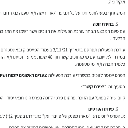
ולקידומה.
המשתתף בפעילות מוותר על כל תביעה ו/או דרישה ו/או טענה כנגד חבר
בחירת זוכה
עם סיום המבצע תבחר עורכת הפעילות את הזוכים אשר רשמו את התגובה 
הבלעדי.
עורכת הפעילות תפרסם בתאריך 3/11/21
במידה ולא ייווצר עם מי מהזוכים קשר
כלפי החברה ו/או מי מטעמה.
הפרס יימסר לזוכים במשרדי עורכת הפעילות
צעדים ראשונים יזמות ושיו
בסעיף זה, "
יצירת קשר
":
קיום שיחה בפועל עם הזוכה. פרסום פרטי הזוכה בפרס הינו תנאי יסודי ו
פירוט הפרסים
א. הפרס לזוכים הנו "מארז מפנק של פייבר וואן" כהגדרתו בסעיף 2(ז) לעיל.
ב. הפרס הנו קבוע ואינו ניתן להחלפה. אין אפשרות להמיר את הפרס.