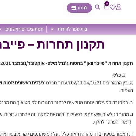
0
לחנות
בית ספר להורות
חנות צעדים ראשונים
תקנון תחרות – פייבר 
תקנון תחרות "פייבר וואן"
בחסות ג'נרל מילס- אוקטובר/נובמבר 2021
כללי
א. בין התאריכים 02/11-24/10.21 תערוך חברת
צעדים ראשונים יזמות ו
העמוד.
ב. במסגרת הפעילות יוזמנו הגולשים לכתוב בתגובות לפוסט איך הם מפנ
ג. מתוך הגול
(ראה "הפרס" להלן).
ד. האמור בסעיף 1 זה מהווה תיאור כללי. על המשתתפים לקרוא בעיון את התנאים המפורטים בתקנון טרם השתתפותם בפעילות.