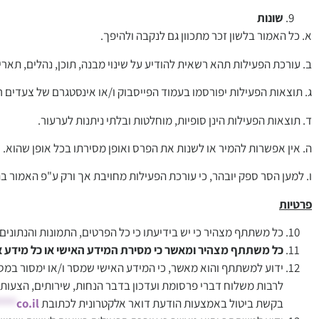
שונות
א. כל האמור בלשון זכר מתכוון גם לנקבה ולהיפך.
ב. עורכת הפעילות תהא רשאית להודיע על שינוי מבנה, תוכן, נהלים, תארי
ג. תוצאות הפעילות יפורסמו בעמוד הפייסבוק ו/או אינסטגרם של צעדים ר
ד. תוצאות הפעילות הינן סופיות, מוחלטות ובלתי ניתנות לערעור.
ה. אין אפשרות להמיר או לשנות את הפרס ואופן מסירתו בכל אופן שהוא.
ו. למען הסר ספק יובהר, כי עורכת הפעילות מחויבת אך ורק ע"פ האמור בת
פרטיות
כל משתתף מצהיר כי יש בידיעתו כי כל הפרטים, התמונות והנתונים 
כל משתתף מצהיר ומאשר כי מסירת המידע האישי או כל מידע אח
ידוע למשתתף והוא מאשר, כי המידע האישי שמסר ו/או ימסור במסגר
לרבות משלוח דברי פרסומת ועדכון בדבר הנחות, שירותים, הצעות ומ
בקשת ביטול באמצעות הודעת דואר אלקטרונית לכתובת
co.il
***