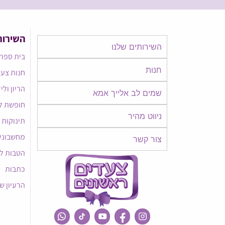
השירות
השירותים שלנו
בית ספר 
חנות
חנות צעד
הריון ולי
שמים לב אלייך אמא​​
חופשת ל
ניווט מהיר
תינוקות
מחשבוני
צור קשר
הטבות ל
כתבות
הרעיון ש