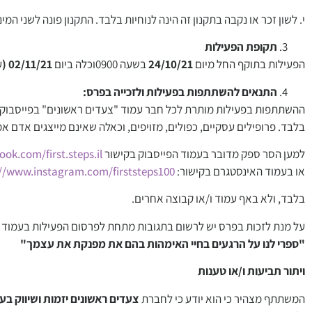
י. לשון זכר או נקבה בתקנון זה הינה לנוחיות בלבד. התקנון פונה לשני המי
תקופת הפעילות
הפעילות בתוקף החל מיום
24/10/21
בשעה 0900וכלה ביום
02/11/21 (
ע
התנאים להשתתפות בפעילות ולזכייה בפרס:
ההשתתפות בפעילות מותרת לכל חבר עמוד "צעדים ראשונים" בפייסבוק, או 
בלבד. פרופילים עסקיים, כפולים, מזויפים, וכאלה שאינם מייצגים אדם אמ
למען הסר ספק מדובר בעמוד הפייסבוק בקישור
ok.com/first.steps.il
או בעמוד האינסטגרם בקישור:
://www.instagram.com/firststeps100
בלבד, ולא באף עמוד ו/או קבוצה אחרים.
על מנת לזכות בפרס יש לרשום בתגובות מתחת לפרסום הפעילות בעמוד 
"ספרי לנו על הרגעים בחיי האימהות בהם את מפנקת את עצמך"
ויתור תביעות ו/או טענות
המשתתף מצהיר כי הוא יודע כי לחברת
צעדים ראשונים יזמות ושיווק ב