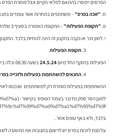
הפרסים יימסרו בהתאם למלאי הקיים אצל מוסרת הפרס 
ח.
"
זוכה בפרס
"
– משתתפים בתחרות אשר עומדים בתנאי
ט.
"
תקופת הפעילות
"
– התקופה האמורה בסעיף 3 שלהלן.
י. לשון זכר או נקבה בתקנון זה הינה לנוחיות בלבד. התקנון
תקופת הפעילות
הפעילות בתוקף החל מיום
24.5.24
בשעה 08:30 וכלה ביום24.5.24 בשעה 10:30 . לאחר שעה זו לא ניתן יהיה להשתתף בתחרות.
התנאים להשתתפות בפעילות ולזכייה בפר
ההשתתפות בפעילות מותרת רק למשתתפים שנכנסו לאולם 
למען הסר ספק
7%9c%d7%99%d7%a0%d7%a1%d7%95%d7%9f/
בלבד, ולא באף טופס אחר .
על מנת לזכות בפרס יש לרשום בתגובות את התשובה לשאלה בט