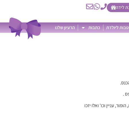
ת לידה
בות ליולדת
כתבות
הרעיון שלנו
כנס.
 .
ור, עניין וכו' ואלו יזכו