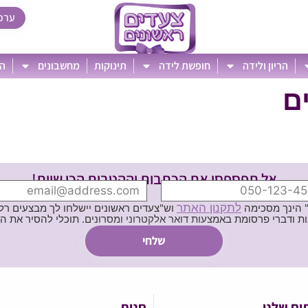
ערכ
הריון ולידה
חופשת לידה
תינוקות
מחשבונים
הט
ם
אל תפספסי את הכתבות וההטבות הכי שוות!
לתקנון האתר
" הינך מסכימה
וש"צעדים ראשונים יישלחו לך מבצעים רלוו
ת באמצעות דואר אלקטרוני ומסרונים. תוכלי להסיר את הרישום בכל עת
ים שלנו
חנות