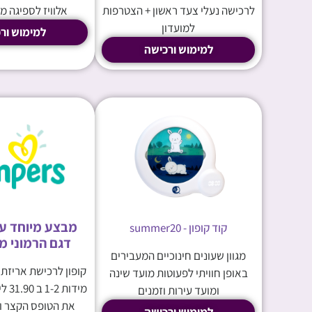
לרכישה נעלי צעד ראשון + הצטרפות
אלוויז לספיגה 
למועדון
למימוש ור
למימוש ורכישה
מבצע מיוחד על
קוד קופון - summer20
דגם הרמוני מידו
מגוון שעונים חינוכיים המעבירים
קופון לרכישת אריזת
באופן חוויתי לפעוטות מועד שינה
מידו
ומועד עירות וזמנים
את הטופס הקצר ו
למימוש ורכישה