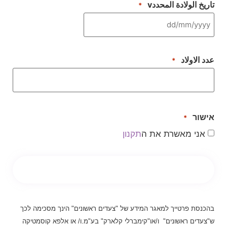
تاريخ الولادة المحددv
*
عدد الاولاد
*
אישור
*
אני מאשרת את ה
תקנון
בהכנסת פרטייך למאגר המידע של "צעדים ראשונים" הינך מסכימה לכך
ש"צעדים ראשונים"
"ו/או
קימברלי קלארק" בע"מ.ו/ או אלפא קוסמטיקה