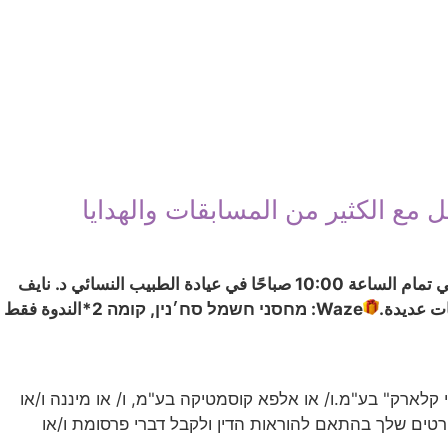
 مع الكثير من المسابقات والهدايا
وذلك يوم الثلاثاء 13.7.21 في تمام الساعة 10:00 صباحًا في عيادة الطبيب النسائي د. نايف
ت عديدة.
Waze: מחסני חשמל סח׳נין, קומה 2
*الندوة فقط
קלארק" בע"מ.ו/ או אלפא קוסמטיקה בע"מ, ו/ או מיננה ו/או
עשה שימוש בפרטים שלך בהתאם להוראות הדין ולקבל דברי פרסומת ו/או