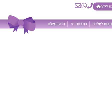
ת לידה
בות ליולדת
כתבות
הרעיון שלנו