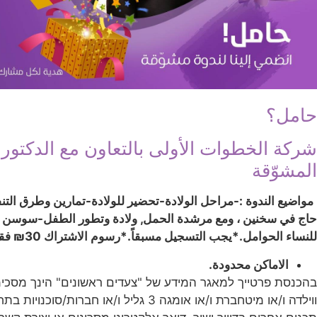
حامل؟
شركة الخطوات الأولى بالتعاون مع الدكتور 
المشوّقة
مواضيع الندوة :
-مراحل الولادة
-تحضير للولادة
-تمارين وطرق التن
حاج في سخنين ، ومع مرشدة الحمل, ولادة وتطور الطفل-سوسن ابو
للنساء الحوامل.
*يجب التسجيل مسبقاً.
*رسوم الاشتراك 30₪ فقط.
الاماكن محدودة.
בהכנסת פרטייך למאגר המידע של "צעדים ראשונים" הינך מסכימה ל
ווילדה ו/או מיטחברת ו/או אומגה 3 