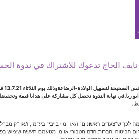
نايف الحاج تدعوك للاشتراك في ندوة الحمل
فس الصحيحة لتسهيل الولادة
-الرضاعة
 ريا.
في نهاية الندوة تحصل كل مشاركة على هدايا قيمة وتخفيضا
כך ש"צעדים ראשונים" ו/או "מיי בייבי" בע"מ , ו/או "קימברלי 
גליל ו/או חברות/סוכנויות בתחום הביטוח וחברות הדם הטבורי או מי מטעמם ת